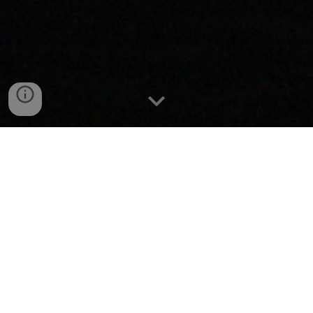
UN ÉNORME MERCI À TOUS NOS
PARTENAIRES !
rien ne serait possible sans eux... rendez-leur
visite
!